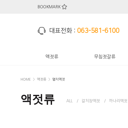
주메뉴 바로가기
컨텐츠 바로가기
BOOKMARK
대표전화 :
063-581-6100
액젓류
무침젓갈류
HOME
액젓류
멸치액젓
액젓류
ALL
갈치창액젓
까나리액젓