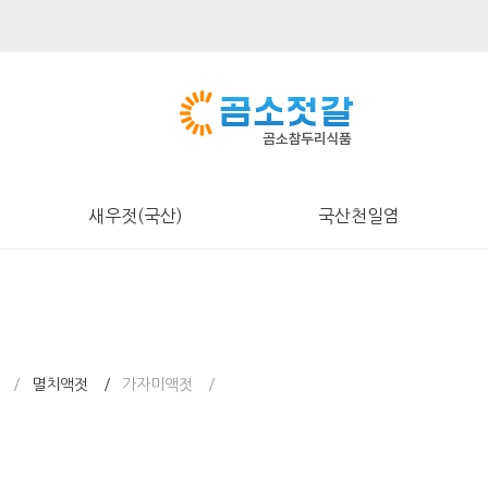
새우젓(국산)
국산천일염
멸치액젓
가자미액젓