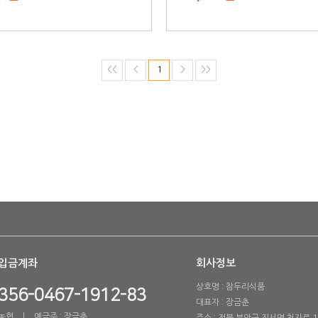
<<
<
1
>
>>
입금계좌
회사정보
상호명 : 참두리식품
356-0467-1912-83
대표자 : 장금춘
농협 ㅣ 예금주 : 장금춘