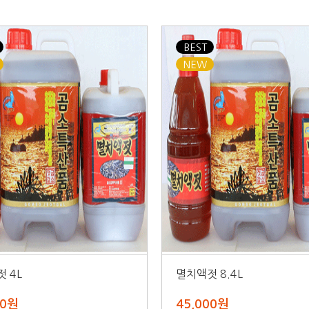
BEST
NEW
 4L
멸치액젓 8.4L
00원
45,000원